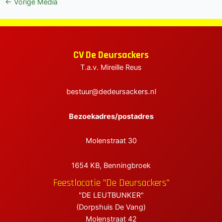
Bericht
←
Vorige Media
navigatie
elen
elen
CV De Deursackers
elen
T.a.v. Mireille Reus
bestuur@dedeursackers.nl
Bezoekadres/postadres
Molenstraat 30
1654 KB, Benningbroek
Feestlocatie "De Deursackers"
"DE LEUTBUNKER"
(Dorpshuis De Vang)
Molenstraat 42