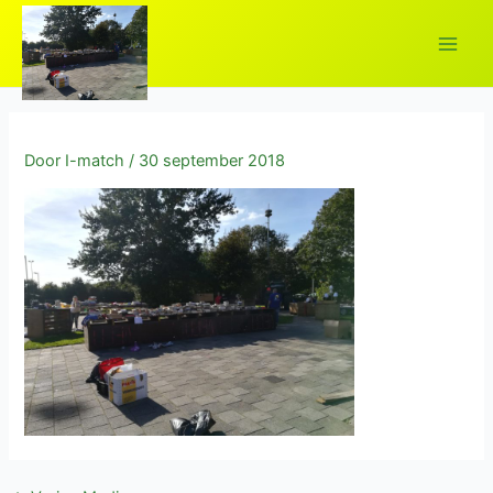
Ga
naar
Main
de
inhoud
Men
Door
I-match
/
30 september 2018
elen
elen
elen