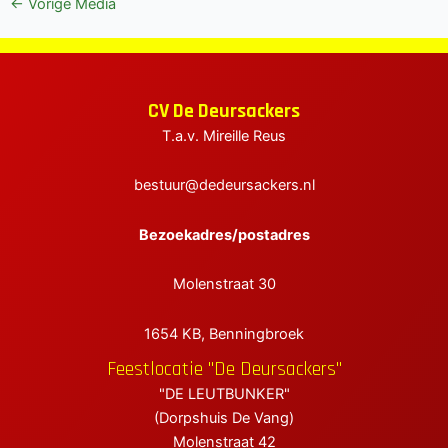
Bericht
←
Vorige Media
navigatie
elen
elen
CV De Deursackers
elen
T.a.v. Mireille Reus
bestuur@dedeursackers.nl
Bezoekadres/postadres
Molenstraat 30
1654 KB, Benningbroek
Feestlocatie "De Deursackers"
"DE LEUTBUNKER"
(Dorpshuis De Vang)
Molenstraat 42