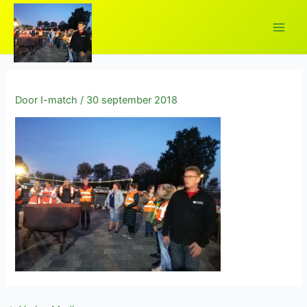
Ga
naar
Main
de
inhoud
Men
Door
I-match
/
30 september 2018
elen
elen
elen