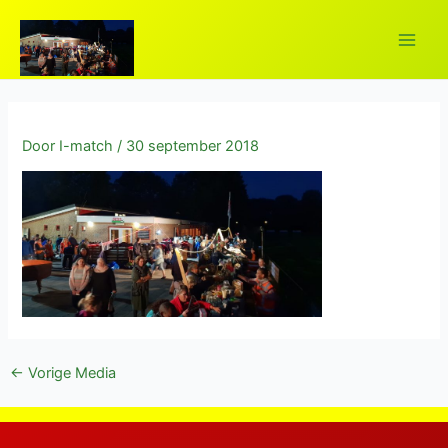
Ga
naar
Main
de
inhoud
Men
Door
I-match
/
30 september 2018
elen
elen
elen
Bericht
←
Vorige Media
navigatie