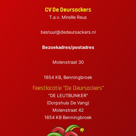
CV De Deursackers
elen
T.a.v. Mireille Reus
elen
bestuur@dedeursackers.nl
elen
Bezoekadres/postadres
Molenstraat 30
1654 KB, Benningbroek
Feestlocatie "De Deursackers"
"DE LEUTBUNKER"
(Dorpshuis De Vang)
Molenstraat 42
1654 KB Benningbroek