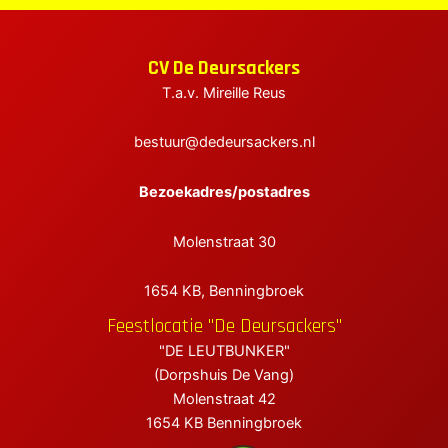
elen
CV De Deursackers
elen
T.a.v. Mireille Reus
elen
bestuur@dedeursackers.nl
Bezoekadres/postadres
Molenstraat 30
1654 KB, Benningbroek
Feestlocatie "De Deursackers"
"DE LEUTBUNKER"
(Dorpshuis De Vang)
Molenstraat 42
1654 KB Benningbroek