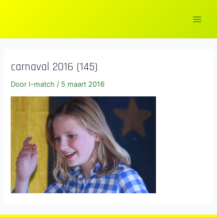
Ga
naar
Main
de
inhoud
Men
carnaval 2016 (145)
Door
I-match
/
5 maart 2016
elen
elen
elen