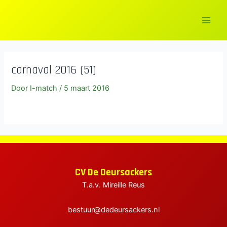
Ga
naar
Main
de
inhoud
Men
carnaval 2016 (51)
Door
I-match
/
5 maart 2016
elen
elen
elen
CV De Deursackers
T.a.v. Mireille Reus
bestuur@dedeursackers.nl