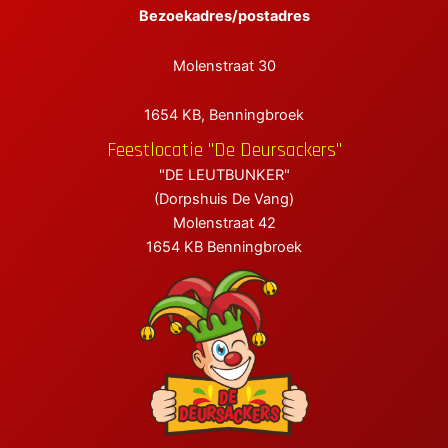
Bezoekadres/postadres
elen
Molenstraat 30
elen
1654 KB, Benningbroek
elen
Feestlocatie "De Deursackers"
"DE LEUTBUNKER"
(Dorpshuis De Vang)
Molenstraat 42
1654 KB Benningbroek