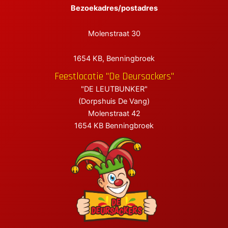
Bezoekadres/postadres
elen
Molenstraat 30
elen
1654 KB, Benningbroek
elen
Feestlocatie "De Deursackers"
"DE LEUTBUNKER"
(Dorpshuis De Vang)
Molenstraat 42
1654 KB Benningbroek