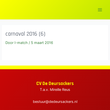
Ga
naar
Main
de
inhoud
Men
carnaval 2016 (6)
Door
I-match
/
5 maart 2016
elen
elen
elen
CV De Deursackers
T.a.v. Mireille Reus
bestuur@dedeursackers.nl